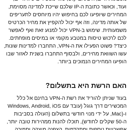
ועוד, וכאשר כתובת ה-IP שלכם שייכת למדינה מסוימת,
המחירים שיופיעו לכם בחיפוש יהיו מיוחסים לתעריפים
של אותה מדינה, וזה אף יכול להקפיץ את מחיר הכרטיס
משמעותית. שימוש ב-VPN יכול למנוע זאת ואף לאפשר
לכם לרכוש טיסות במטבע מקומי או במיסים מופחתים.
כיצד? פשוט הפעילו את ה-VPN, התחברו למדינות שונות,
עשו השוואת מחירים, ולבסוף התחברו בשנית לאזור שבו
הופיעו המחירים הנמוכים ביותר.
האם הרשת
היא בתשלום?
בעוד שניתן להוריד את רשת ה-VPN בחינם אל כלל
המכשירים דרך גוגל (עובד עם Windows, Android, iOS
ו-(Mac, על ידי מנוי חודשי בתשלום (העולה בסביבות
ה-50 שקלים לחודש), תוכלו להנות ממהירות טובה יותר,
אפשרויות נוספות ומתקדמות, הצפנה מוצקה ותמיכה