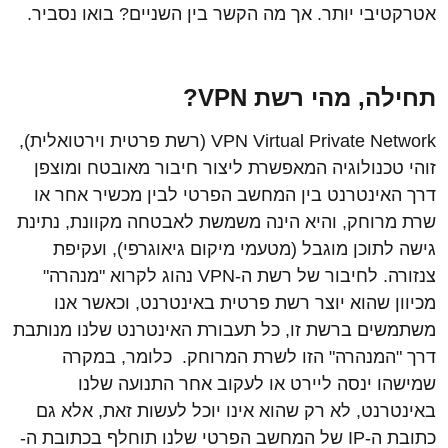
אטרקטיבי יותר. אך מה הקשר בין השניים? בואו נסביר.
תחילה, מהי רשת
VPN
?
VPN Virtual Private Network (רשת פרטית וירטואלית),
זוהי טכנולוגיה המאפשרת ליצור חיבור מאובטח ומוצפן
דרך האינטרנט בין המחשב הפרטי לבין מכשיר אחר או
שרת מרוחק, והיא הינה משמשת לאבטחה מקוונת, נתינת
גישה לתוכן מוגבל (מטעמי מיקום גיאוגרפי), ועקיפת
צנזורה. לחיבור של רשת ה-VPN נהוג לקרוא "מנהרה"
מכיוון שהוא יוצר רשת פרטית באינטרנט, וכאשר אנו
משתמשים ברשת זו, כל תעבורת האינטרנט שלנו מנותבת
דרך "המנהרה" הזו לשרת המרוחק. כלומר, במקרה
שמישהו ינסה ליירט או לעקוב אחר התנועה שלנו
באינטרנט, לא רק שהוא אינו יוכל לעשות זאת, אלא גם
כתובת ה-IP של המחשב הפרטי שלנו תוחלף בכתובת ה-