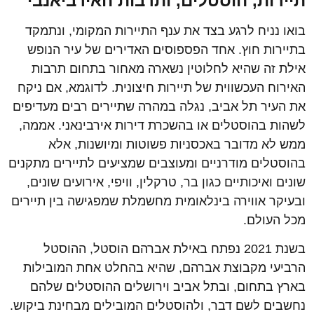
תיירות, הוסטלים, ותרבות האירביאנבי
בואו נניח לרגע בצד את ענף התיירות המקומי, ונתמקד
בתיירות חוץ. אחד הפספוסים האדירים של עיר הנופש
אילת זה שהיא לחלוטין נשארה מאחור בתחום תרבות
האירוח העכשווית של תיירות חיצונית. לדוגמא, אם ניקח
את העיר תל אביב, נגלה במהרה שתיירים רבים מעדיפים
לשהות בהוסטלים או בהשכרת דירות אירבינאני. אממה,
ממש לא מדובר באכסניות פשוטות ומיושנות, אלא
בהוסטלים מודרניים ומעוצבים שמציעים לתיירים מתקנים
שונים ואיכותיים כגון בר, טרקלין, וויפי, אירועים שונים,
ובעיקר אווירה בינלאומית מחשמלת שמפגישה בין תיירים
מכל העולם.
בשנת 2021 נפתח באילת אברהם הוסטל, ההוסטל
הרביעי מקבוצת אברהם, שהיא בהחלט אחת המובילות
בארץ בתחום, ובתל אביב וירושלים ההוסטלים שלהם
נחשבים לשם דבר, ולהוסטלים המובילים מבחינת ביקוש.