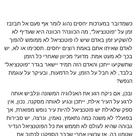
כשמדובר במערכות יחסים נהוג לומר אף פעם אל תבזבז
זמן על "פוטנציאל", מה הכוונה? הכוונה היא שעדיף לא
להשקיע זמן באדם שיש לו פוטנציאל לא ממומש להפוך
לאדם שאיתו אתם באמת רוצים יחסים. תסכימו או לא, יש
בכך לא מעט אמת. מדוע? מכיוון שאחרי כל הזמן
שתשקיעו ייתכן והאדם הזה תמיד יישאר בגדר "פוטנציאל"
בלבד, לא חבל על הזמן, על הדמעות, ובעיקר על עוגמת
הנפש?
ובכן, אם ניקח רגע את האנלוגיה המשונה ונלביש אותה
לרגע על העיר אילת, ייתכן ונגיע לאותה מסקנה. נכון, אין
ספק שלאילת יש פוטנציאל להיות עיר נופש מפוארת, אך
בפועל? לא משנה כמה נתאמץ, נאמין, ונרצה, יש סבירות
גבוהה שהיא לעולם לא תממש את כל הפוטנציאל הנדיר
שטמון בה. אז עכשיו אחרי שכבר הספקנו לכתוב את