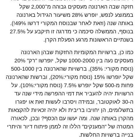
חזקה שבה הארנונה מעסקים גבוהה מ־2,000 שקל
בממוצע לנפש, יופרש 28% משיעור הגידול בארנונה
באותה שנה (וזאת לאחר שבנוסח המקורי דרשו 49%!).
בנוסף, הממשלה סיכמה כי מדרגה זו תיקבע על 27.5%
בשנתיים הראשונות מרגע הפעלת הקרן.
כמו כן, ברשויות המקומיות החזקות שבהן הארנונה
מעסקים נעה בין 1000-2000 שקל, יופרשו "רק" 20%
(נוסח מקורי: 35%), ברשויות שהארנונה בין 500-1000
שקל יופרשו 15% (נוסח מקורי:20%), וברשות שהארנונה
פחות מ-500 שקל יופרש 7.5% (נוסח מקורי:10%). על
הרשויות יהיה להעביר את דמי ההפרשה מידי שנה עד
ה-30 לאוקטובר, ובמידה ויסרבו לעשות זאת או יפגרו
בתשלומים, הן יחויבו בריבית ולא יהיה זכאיות להקצאות
מהקרן באותה שנה. ומה יעשו עם הכסף? ובכן, לכאורה
המטרה
של "המענקים" הללו זה לממן פיתוח דיור והיתרי
בנייה ברשויות החלשות.