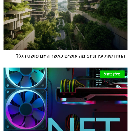
התחדשות עירונית: מה עושים כאשר היזם פושט רגל?
נדל"ן בחו"ל