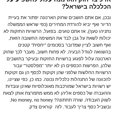
הכלכלה בישראל?
ובכן, אם אתם חושבים שחוק הארנונה יפתור את בעיית
הדיור ואף יביא להורדת המחירים (כפי שראש הממשלה
נתניהו טען!), אז אתם טועים. בפועל, הרשויות החזקות לא
יכולות לשאת על גבן לבד את המשימה החשובה הזאת,
ואף חשוב לציין שמדובר בסכומים "יחסית" קטנים
בהשוואה לגודל הבעיה. לא פחות חשוב, מעבר לכך שחוק
הארנונה עלול לפגוע ברשויות החזקות ובעיקר בתושבים
שלהן, הפרשות הכספים הן לא יותר "מפלסטר" עבור
הרשויות החלשות שלפני שהן זקוקות לכסף הן גם זקוקות
להכוונה של התנהלות כלכלית נכונה. כמו כן, כפי שציינו,
יש רשויות בישראל שמורכבות מאוכלוסיות שאינן עובדות
וההעברה של כספים אליהן לא ממש מתמרצת אותן לצאת
לשוק העבודה. שורה תחתונה? No money, no honey,
ובשביל כסף צריך לעבוד. לזה קוראים צדק.