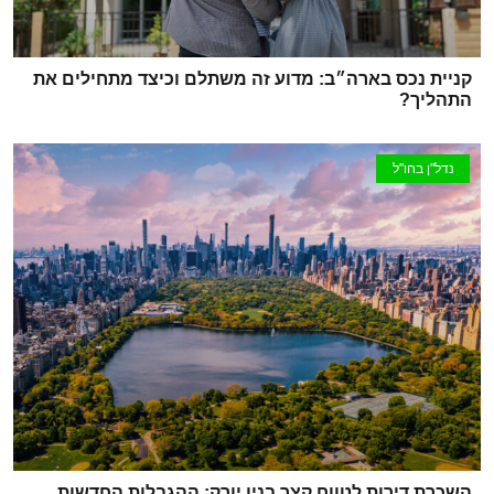
קניית נכס בארה״ב: מדוע זה משתלם וכיצד מתחילים את
התהליך?
נדל"ן בחו"ל
השכרת דירות לטווח קצר בניו יורק: ההגבלות החדשות