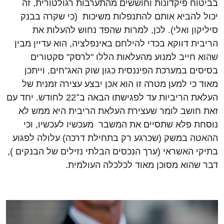
בביטוח פיקדונות וחוששים מהתערבות רגולטורית, זה
יכול להביא אותם להתנפלות משיכות (כי שקרה בבנק
סיליקון ואלי). לכן, למרות שהפד נחוש להעלות את
הריבית דווקא בכדי להילחם באינפלציה, הוא עדיין מבין
שהוא חייב למנוע מהעלאות הללו "לרסק" סקטורים
בסיסים במערכת הפיננסית כגון שוק האג"חים, וייתכן
מאוד כי למען מטרה זו הוא אכן יבצע עצירה זמנית של
העלאת הריביות עד לפגישתו הבאה ב־22 לחודש. יחד עם
זאת חושב לומר שעצירת העלאת הריבית היא ממש לא
נוסחת פלא שתסיים את המשבר מעכשיו לעכשיו, וכי
ההאטה במשק (שכרגע רק בתחילת דרכה) עלולה לפגוע
בתיקי האשראי (ערך הנכסים הבלתי נזילים של הבנקים ),
דבר שהוא מסוכן מאוד לכלכלה העולמית.