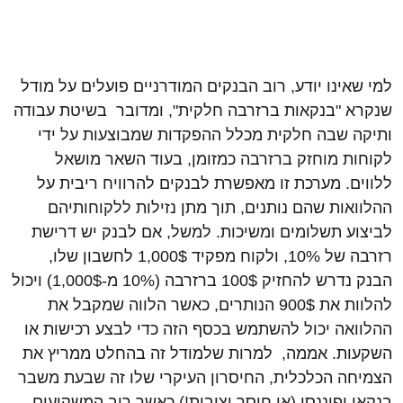
למי שאינו יודע, רוב הבנקים המודרניים פועלים על מודל
שנקרא "בנקאות ברזרבה חלקית", ומדובר בשיטת עבודה
ותיקה שבה חלקית מכלל ההפקדות שמבוצעות על ידי
לקוחות מוחזק ברזרבה כמזומן, בעוד השאר מושאל
ללווים. מערכת זו מאפשרת לבנקים להרוויח ריבית על
ההלוואות שהם נותנים, תוך מתן נזילות ללקוחותיהם
לביצוע תשלומים ומשיכות. למשל, אם לבנק יש דרישת
רזרבה של 10%, ולקוח מפקיד 1,000$ לחשבון שלו,
הבנק נדרש להחזיק 100$ ברזרבה (10% מ-1,000$) ויכול
להלוות את 900$ הנותרים, כאשר הלווה שמקבל את
ההלוואה יכול להשתמש בכסף הזה כדי לבצע רכישות או
השקעות. אממה, למרות שלמודל זה בהחלט ממריץ את
הצמיחה הכלכלית, החיסרון העיקרי שלו זה שבעת משבר
בנקאי ופיננסי (או חוסר יציבות!),כאשר רוב המשקיעים