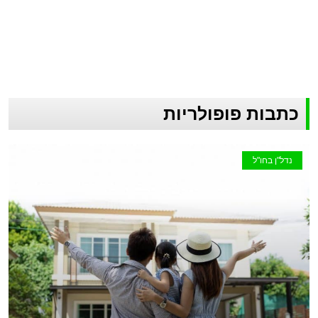
כתבות פופולריות
נדל"ן בחו"ל