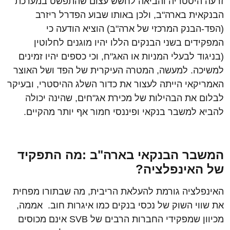
זרעה היסטריה והביאה לחשש עצום שהתפשט במערכת
הבנקאית בארה"ב, ולכן באותו שבוע הפדרל ריזרב
(הפד-הבנק המרכזי של ארה"ב) הוציא הודעה כי
המפקידים בשני הבנקים הללו יהיו מוגנים לחלוטין
(בניגוד לבעלי המניות או האג"ח, וכי כספים יהיו זמינים
למשיכה. למעשה, המטרה העיקרית של הפד ושל האוצר
האמריקאי הייתה לעצור את כדור השלג ההיסטרי, ובעיקר
לבלום את הבהילות של מכירת אג"חים, שהינה יכולה
להביא למשבר בנקאי ופיננסי חמור אף יותר מהקיים.
המשבר הבנקאי בארה"ב :מה התפקיד
של האינפלציה?
האינפלציה גורמת להעלאת הריבית, מה שבתורו מפחית
את שווי השוק של נכסי בנקים כמו איגרות חוב. אממה,
מכיוון שמפקידי החברות הרבים של SVB אינם מכוסים